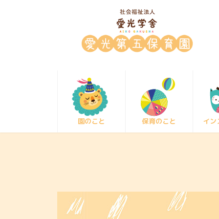
コ
ナ
ン
ビ
テ
ゲ
ン
ー
ツ
シ
へ
ョ
ス
ン
キ
に
ッ
移
プ
動
園のこと
保育のこと
イン